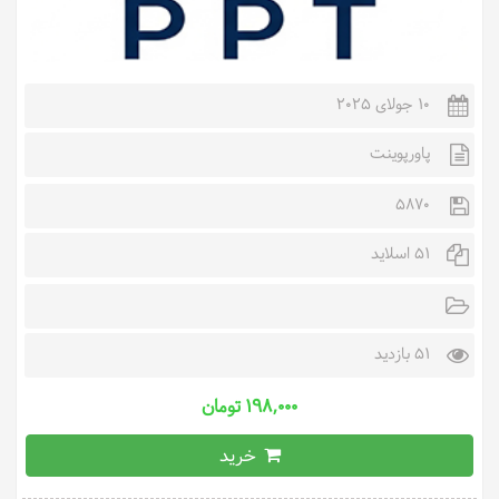
10 جولای 2025
پاورپوینت
5870
51 اسلاید
51 بازدید
۱۹۸,۰۰۰ تومان
خرید