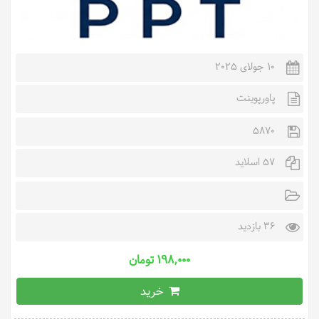
10 جولای 2025
پاورپوینت
5870
57 اسلاید
36 بازدید
۱۹۸,۰۰۰ تومان
خرید