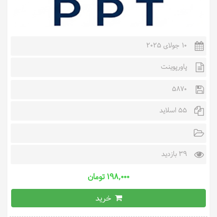
10 جولای 2025
پاورپوینت
5870
55 اسلاید
39 بازدید
۱۹۸,۰۰۰ تومان
خرید