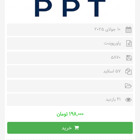
10 جولای 2025
پاورپوینت
5870
57 اسلاید
41 بازدید
۱۹۸,۰۰۰ تومان
خرید