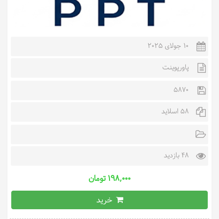
10 جولای 2025
پاورپوینت
5870
58 اسلاید
48 بازدید
۱۹۸,۰۰۰ تومان
خرید