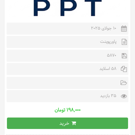
10 جولای 2025
پاورپوینت
5870
58 اسلاید
35 بازدید
۱۹۸,۰۰۰ تومان
خرید