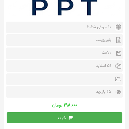
10 جولای 2025
پاورپوینت
5870
51 اسلاید
45 بازدید
۱۹۸,۰۰۰ تومان
خرید