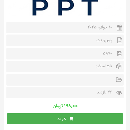
10 جولای 2025
پاورپوینت
5870
55 اسلاید
36 بازدید
۱۹۸,۰۰۰ تومان
خرید