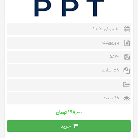
10 جولای 2025
پاورپوینت
5870
58 اسلاید
49 بازدید
۱۹۸,۰۰۰ تومان
خرید