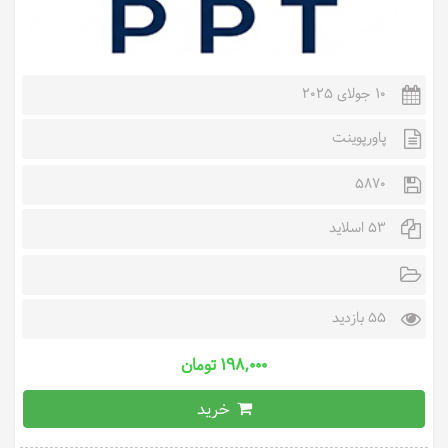
10 جولای 2025
پاورپوینت
5870
53 اسلاید
55 بازدید
۱۹۸,۰۰۰ تومان
خرید