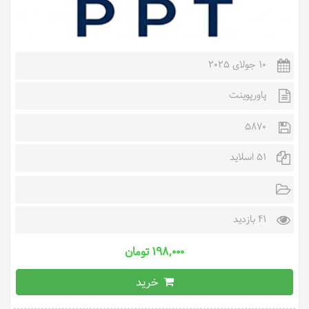
10 جولای 2025
پاورپوینت
5870
51 اسلاید
41 بازدید
۱۹۸,۰۰۰ تومان
خرید