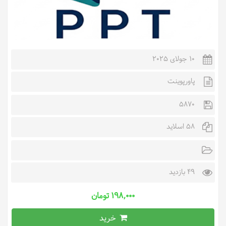
10 جولای 2025
پاورپوینت
5870
58 اسلاید
49 بازدید
۱۹۸,۰۰۰ تومان
خرید