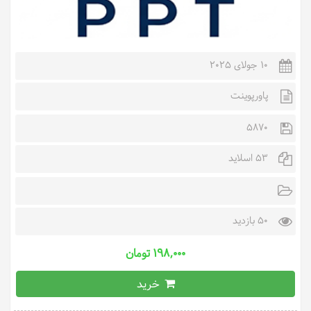
10 جولای 2025
پاورپوینت
5870
53 اسلاید
50 بازدید
۱۹۸,۰۰۰ تومان
خرید