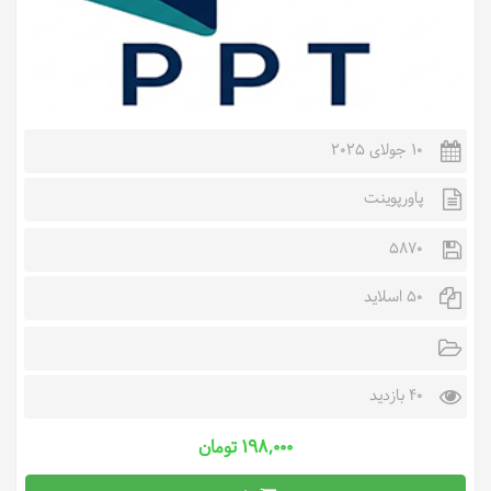
10 جولای 2025
پاورپوینت
5870
50 اسلاید
40 بازدید
۱۹۸,۰۰۰ تومان