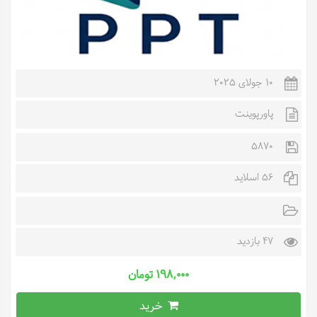
10 جولای 2025
پاورپوینت
5870
56 اسلاید
47 بازدید
۱۹۸,۰۰۰ تومان
خرید