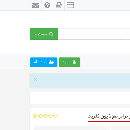
جستجو
ورود
ثبت نام
×
برابر نفوذ یون کلرید