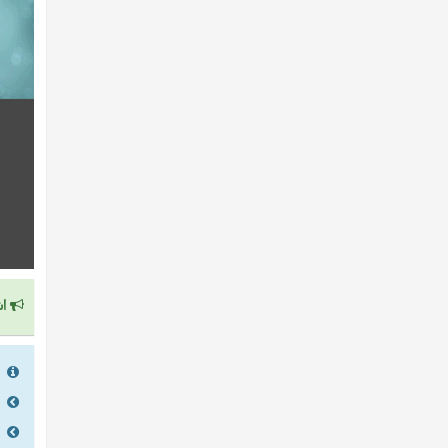
اش
را