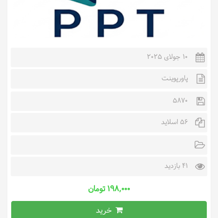
10 جولای 2025
پاورپوینت
5870
56 اسلاید
41 بازدید
۱۹۸,۰۰۰ تومان
خرید