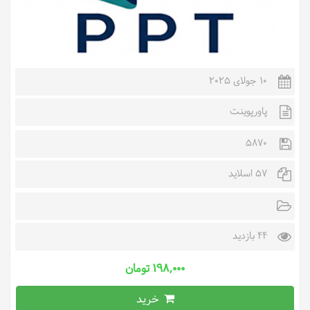
10 جولای 2025
پاورپوینت
5870
57 اسلاید
44 بازدید
۱۹۸,۰۰۰ تومان
خرید