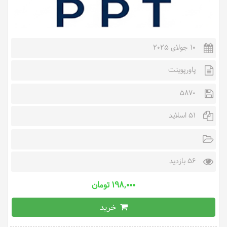
10 جولای 2025
پاورپوینت
5870
51 اسلاید
56 بازدید
۱۹۸,۰۰۰ تومان
خرید