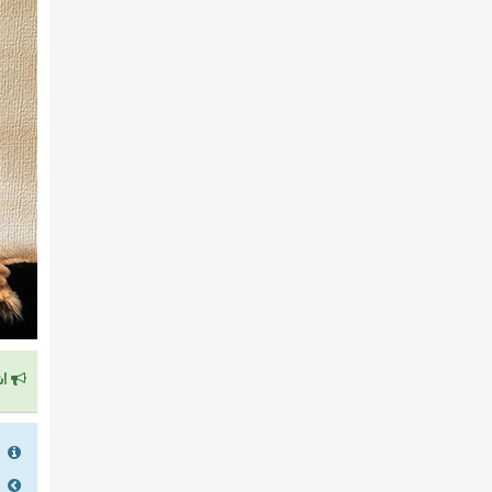
اش
را