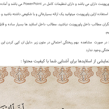
نت دارای می باشد و دارای تنظیمات کامل در PowerPoint می باشد و آماده ارائه یا چاپ است
 استفاده ازاین پاورپوینت میتوانید یک ارائه بسیارعالی و با شکوهی داشته باشید
گران مطالب داخل پاورپوینت نباشید، مطالب داخل اسلاید ها بسیار ساده و قابل
م.
 در صورت مشاهده بهم ریختگی احتمالی در متون زیر ،دلیل ان کپی کردن این م
ختگی وجود ندارد
مایشی از اسلایدها برای آشنایی شما با کیفیت محتوا :