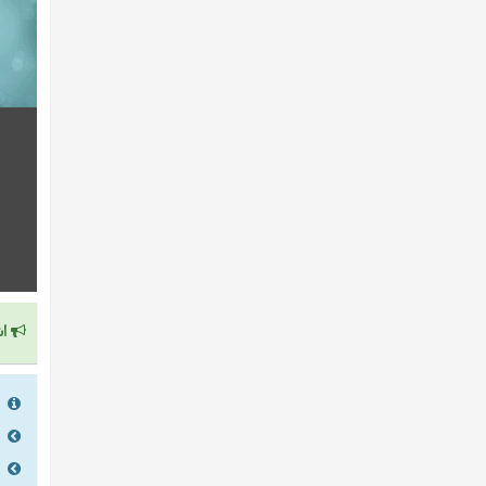
اش
را