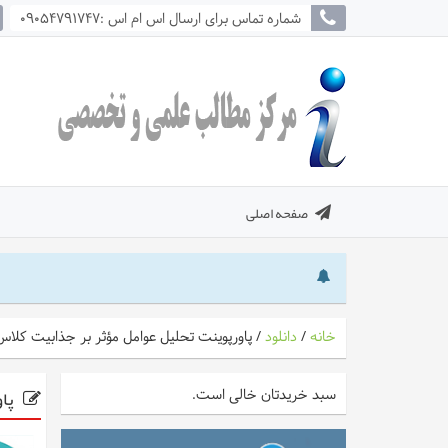
شماره تماس برای ارسال اس ام اس :09054791747
صفحه اصلی
خانه
/
دانلود
/
پاورپوینت تحلیل عوامل مؤثر بر جذابیت کلاس 
پاو
سبد خریدتان خالی است.