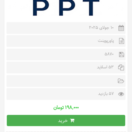
10 جولای 2025
پاورپوینت
5870
53 اسلاید
57 بازدید
۱۹۸,۰۰۰ تومان
خرید