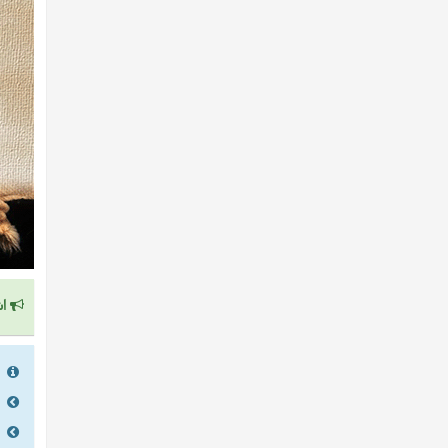
اش
را