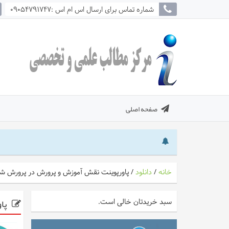
شماره تماس برای ارسال اس ام اس :09054791747
صفحه اصلی
خانه
/
دانلود
/
پاورپوینت نقش آموزش و پرورش در پرورش شهر
پاو
سبد خریدتان خالی است.