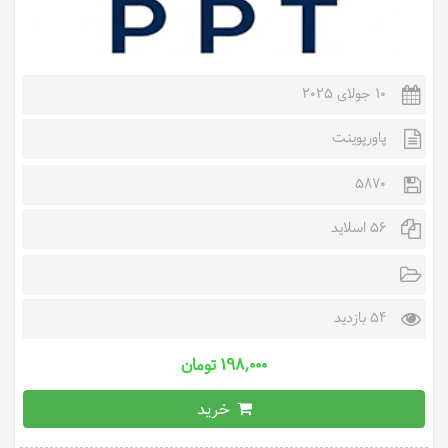
10 جولای 2025
پاورپوینت
5870
56 اسلاید
54 بازدید
۱۹۸,۰۰۰ تومان
خرید