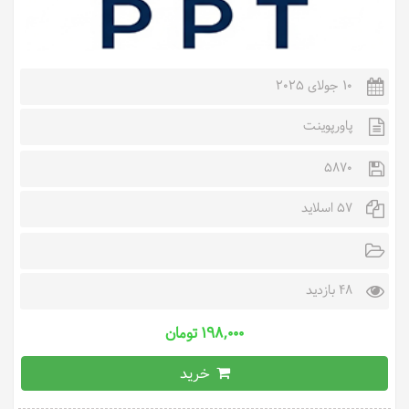
10 جولای 2025
پاورپوینت
5870
57 اسلاید
48 بازدید
۱۹۸,۰۰۰ تومان
خرید